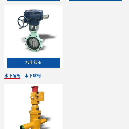
核电蝶阀
水下闸阀
水下球阀