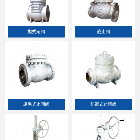
楔式闸阀
截止阀
旋启式止回阀
斜瓣式止回阀