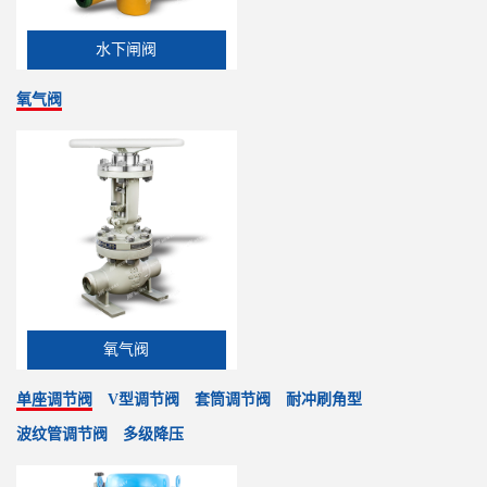
水下闸阀
氧气阀
氧气阀
单座调节阀
V型调节阀
套筒调节阀
耐冲刷角型
波纹管调节阀
多级降压