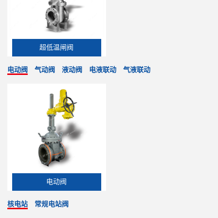
超低温闸阀
电动阀
气动阀
液动阀
电液联动
气液联动
电动阀
核电站
常规电站阀